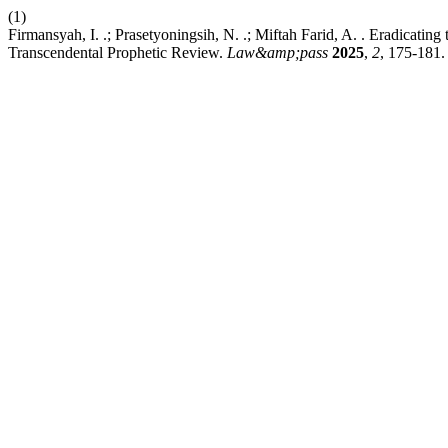
(1)
Firmansyah, I. .; Prasetyoningsih, N. .; Miftah Farid, A. . Eradic
Transcendental Prophetic Review.
Law&amp;pass
2025
,
2
, 175-181.